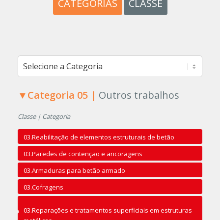
CATEGORIAS
CLASSE
▼Categoria 05 |
Outros trabalhos
Classe | Categoria
03.Reabilitação de elementos estruturais de betão
03.Paredes de contenção e ancoragens
03.Armaduras para betão armado
03.Cofragens
03.Reparações e tratamentos superficiais em estruturas